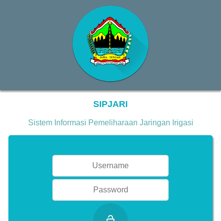
$(if chap-id)
$(endif)
SIPJARI
Sistem Informasi Pemeliharaan Jaringan Irigasi